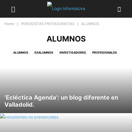
Home
PERIODISTAS PROTAGONISTAS
ALUMNOS
ALUMNOS
ALUMNOS
EXALUMNOS
INVESTIGADORES
PROFESIONALES
PROFESORES
‘Ecléctica Agenda’: un blog diferente en
Valladolid.