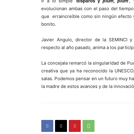
ir a lo simple
‘
disparos y
pium, pium
’
,
evolucionan ambas con el paso del tiempo.
que
erra
increíble
como sin ningún efecto y
bonito.
Javier Angulo,
director de la SEMINCI y 
respecto al año pasado, anima a los partici
L
a concejal
a remarcó la singularidad de Pu
creativa que ya ha reconocido la UNESCO.
salas.
Podemos pensar en un futuro muy hala
la madre de estos avances y de la innovació