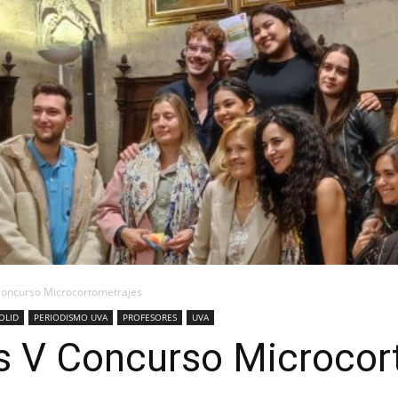
Concurso Microcortometrajes
OLID
PERIODISMO UVA
PROFESORES
UVA
s V Concurso Microcor