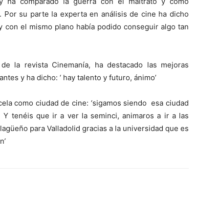
y ha
comparado
la guerra con el maltrato y como
 Por su parte la experta en análisis de cine ha dicho
 con el mismo plano había podido conseguir algo tan
de la revista Cinemanía, ha
destacado
la
s
mejoras
pantes y
ha dicho: ‘
hay talento y futuro,
ánimo’
cela como ciudad de cine:
‘sigamos siendo esa ciudad
 Y tenéis que ir a ver la seminci,
animaros a ir a las
güeño para Valladolid gracias a la universidad que es
n’