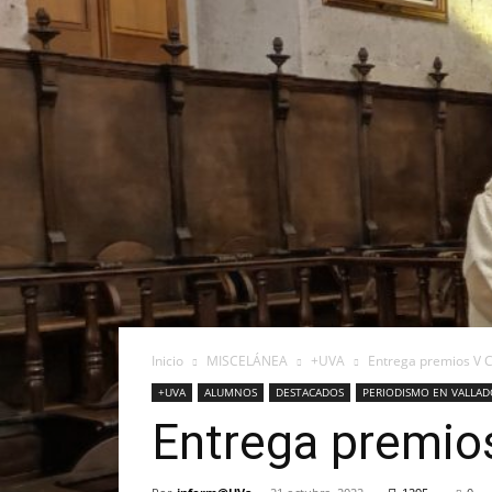
Inicio
MISCELÁNEA
+UVA
Entrega premios V 
+UVA
ALUMNOS
DESTACADOS
PERIODISMO EN VALLAD
Entrega premio