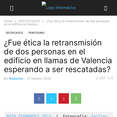
Home
DESTACADOS
¿Fue ética la retransmisión de dos personas
en el edificio en llamas...
DESTACADOS
PERIODISMO
¿Fue ética la retransmisión
de dos personas en el
edificio en llamas de Valencia
esperando a ser rescatadas?
537
0
By
Redactor
-
27 febrero, 2024
RUTH FERNÁNDEZ SECO
  |  Fotografía: 
Twitter