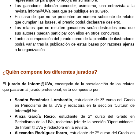
representante para que lo recoja en su nombre.
Los ganadores deberán conceder, asimismo, una entrevista a la
revista Inform@UVa para que se publique en su web.
En caso de que no se presenten un número suficiente de relatos
que cumplan las bases, el premio podrá declararse desierto.
Los relatos que no resulten ganadores serán destruidos para que
sus autores puedan participar con ellos en otros concursos.
Tanto la composición del jurado como de la plantilla de ilustradores
podrá variar tras la publicación de estas bases por razones ajenas
a la organización.
.
¿Quién compone los diferentes jurados?
El
jurado de Inform@UVa,
encargado de la preselección de los relatos
que pasarán al jurado profesional, está compuesto por:
Sandra Fernández Lombardía
, estudiante de 3º curso del Grado
en Periodismo de la UVa y redactora en la sección ‘Cultura’ de
Inform@UVa.
Alicia García Recio
, estudiante de 2º curso del Grado en
Periodismo de la UVa, redactora jefe de la sección ‘Oportunidades’
de Inform@UVa y redactora en la revista.
Alexandra Rodríguez Ibarra
, estudiante de 2º curso del Grado en