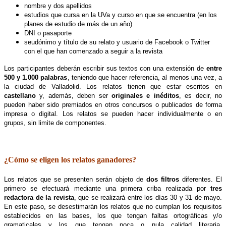
nombre y dos apellidos
estudios que cursa en la UVa y curso en que se encuentra (en los
planes de estudio de más de un año)
DNI o pasaporte
seudónimo y título de su relato y usuario de Facebook o Twitter
con el que han comenzado a seguir a la revista
Los participantes deberán escribir sus textos con una extensión de
entre
500 y 1.000 palabras
, teniendo que hacer referencia, al menos una vez, a
la ciudad de Valladolid. Los relatos tienen que estar escritos en
castellano
y, además, deben ser
originales e inéditos
, es decir, no
pueden haber sido premiados en otros concursos o publicados de forma
impresa o digital. Los relatos se pueden hacer individualmente o en
grupos, sin limite de componentes.
.
¿Cómo se eligen los relatos ganadores?
Los relatos que se presenten serán objeto de
dos filtros
diferentes. El
primero se efectuará mediante una primera criba realizada por
tres
redactora de la revista
, que se realizará entre los días 30 y 31 de mayo.
En este paso, se desestimarán los relatos que no cumplan los requisitos
establecidos en las bases, los que tengan faltas ortográficas y/o
gramaticales y los que tengan poca o nula calidad literaria.