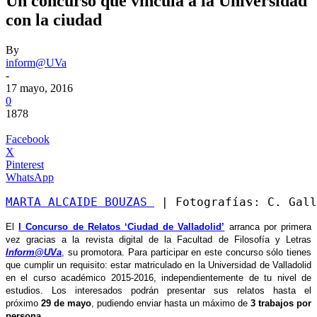
Un concurso que vincula a la Universidad
con la ciudad
By
inform@UVa
-
17 mayo, 2016
0
1878
Facebook
X
Pinterest
WhatsApp
MARTA ALCAIDE BOUZAS 
 | Fotografías: C. Gall
El
I Concurso de Relatos ‘Ciudad de Valladolid’
arranca por primera
vez gracias a la revista digital de la Facultad de Filosofía y Letras
Inform@UVa
,
su promotora. Para participar en este concurso sólo tienes
que cumplir un requisito: estar matriculado en la Universidad de Valladolid
en el curso académico 2015-2016, independientemente de tu nivel de
estudios. Los interesados podrán presentar sus relatos hasta el
próximo
29 de mayo
, pudiendo enviar hasta un máximo de
3 trabajos por
persona.