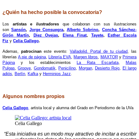
¿Quién ha hecho posible la convocatoria?
Los
artistas e ilustradores
que colaboran con sus ilustraciones
son
Sansón
,
Jorge Consuegra
,
Alberto Sobrino
,
Concha Sánchez-
Girón Martín
,
Diez Ovejas
,
Elena Finat
,
Tayete
,
Esther Escola
Fiz
y
Celia Gallego
.
Ademas,
patrocinan
este evento:
Valladolid. Portal de tu ciudad
, las
librerías
A pie de página
,
Librería EVA
,
Margen libros
,
MAXTOR
y
Primera
Página
y los establecimientos
La Rata Escarlata
,
Malas
Pulgas
,
Groove
,
Gondomatik
,
Penicilino
,
Morgan
,
Desierto Rojo
,
El largo
adiós
,
Berlín
,
Kafka
y
Herminios Jazz
.
–
Algunos nombres propios
Celia Gallego
,
 artista local y alumna del Grado en Periodismo de la UVa
Celia Gallego
“Esta iniciativa es un modo muy atractivo de incitar a escribir