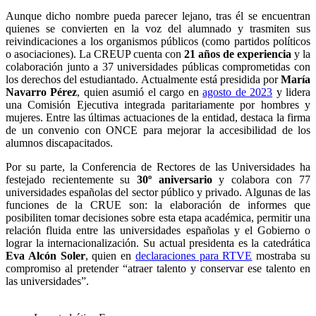
Aunque dicho nombre pueda parecer lejano, tras él se encuentran
quienes se convierten en la voz del alumnado y trasmiten sus
reivindicaciones a los organismos públicos (como partidos políticos
o asociaciones). La CREUP cuenta con
21 años de experiencia
y la
colaboración junto a 37 universidades públicas comprometidas con
los derechos del estudiantado. Actualmente está presidida por
María
Navarro Pérez
, quien asumió el cargo en
agosto de 2023
y lidera
una Comisión Ejecutiva integrada paritariamente por hombres y
mujeres. Entre las últimas actuaciones de la entidad, destaca la firma
de un convenio con ONCE para mejorar la accesibilidad de los
alumnos discapacitados.
Por su parte, la Conferencia de Rectores de las Universidades ha
festejado recientemente su
30º aniversario
y colabora con 77
universidades españolas del sector público y privado. Algunas de las
funciones de la CRUE son: la elaboración de informes que
posibiliten tomar decisiones sobre esta etapa académica, permitir una
relación fluida entre las universidades españolas y el Gobierno o
lograr la internacionalización. Su actual presidenta es la catedrática
Eva Alcón Soler
, quien en
declaraciones para RTVE
mostraba su
compromiso al pretender “atraer talento y conservar ese talento en
las universidades”.