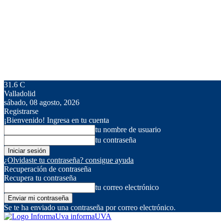
31.6
C
Valladolid
sábado, 08 agosto, 2026
Registrarse
¡Bienvenido! Ingresa en tu cuenta
tu nombre de usuario
tu contraseña
¿Olvidaste tu contraseña? consigue ayuda
Recuperación de contraseña
Recupera tu contraseña
tu correo electrónico
Se te ha enviado una contraseña por correo electrónico.
informaUVA