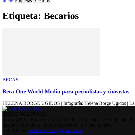
Inicio
Etiquetas
Becarios
Etiqueta: Becarios
BECAS
Beca One World Media para periodistas y cineastas
HELENA BORGE UGIDOS | Infografía: Helena Borge Ugidos | La organ
SOBRE NOSOTROS
Inform@UVa es la revista digital de los estudiantes de Periodismo de 
opciones formativas, entrevistas, reportajes y mucho más.
Contáctanos:
infoinformauva@gmail.com