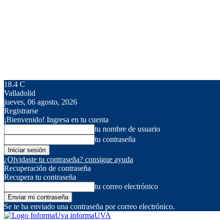
18.4
C
Valladolid
jueves, 06 agosto, 2026
Registrarse
¡Bienvenido! Ingresa en tu cuenta
tu nombre de usuario
tu contraseña
¿Olvidaste tu contraseña? consigue ayuda
Recuperación de contraseña
Recupera tu contraseña
tu correo electrónico
Se te ha enviado una contraseña por correo electrónico.
informaUVA