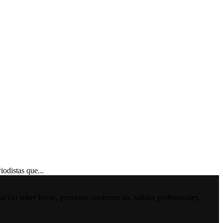
distas que...
ación sobre becas, próximas conferencias, salidas profesionales,