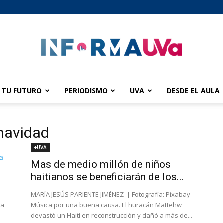
TU FUTURO
PERIODISMO
UVA
DESDE EL AULA
informaUVA
 navidad
+UVA
Mas de medio millón de niños
e
haitianos se beneficiarán de los...
MARÍA JESÚS PARIENTE JIMÉNEZ | Fotografía: Pixabay
la
Música por una buena causa. El huracán Mattehw
devastó un Haití en reconstrucción y dañó a más de...