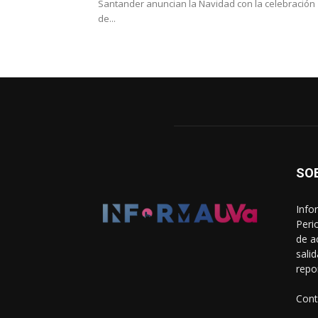
Santander anuncian la Navidad con la celebración
de...
SO
Info
Peri
de a
sali
repo
Cont