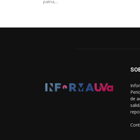
patria,...
SO
Info
Peri
de a
sali
repo
Cont