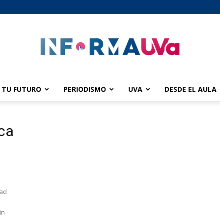
TU FUTURO
PERIODISMO
UVA
DESDE EL AULA
informaUVA
ica
dad
in