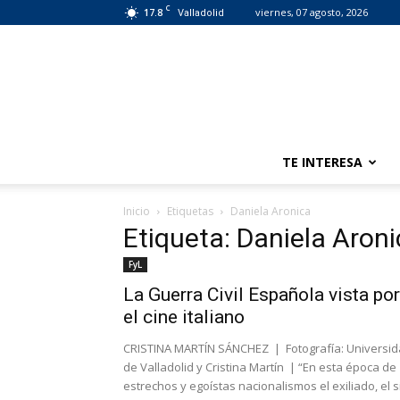
C
17.8
viernes, 07 agosto, 2026
Valladolid
TE INTERESA
Inicio
Etiquetas
Daniela Aronica
Etiqueta: Daniela Aron
FyL
La Guerra Civil Española vista por
el cine italiano
CRISTINA MARTÍN SÁNCHEZ | Fotografía: Universi
de Valladolid y Cristina Martín | “En esta época de
estrechos y egoístas nacionalismos el exiliado, el s