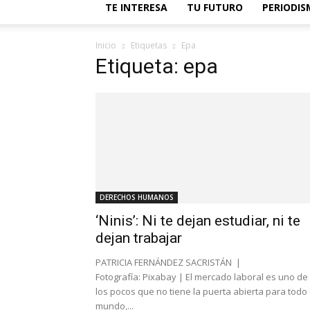
TE INTERESA
TU FUTURO
PERIODI
Inicio
Etiquetas
Epa
Etiqueta: epa
DERECHOS HUMANOS
‘Ninis’: Ni te dejan estudiar, ni te
dejan trabajar
PATRICIA FERNÁNDEZ SACRISTÁN |
Fotografía: Pixabay | El mercado laboral es uno de
los pocos que no tiene la puerta abierta para todo 
mundo,...