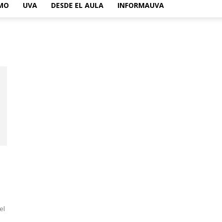
SMO
UVA
DESDE EL AULA
INFORMAUVA
el