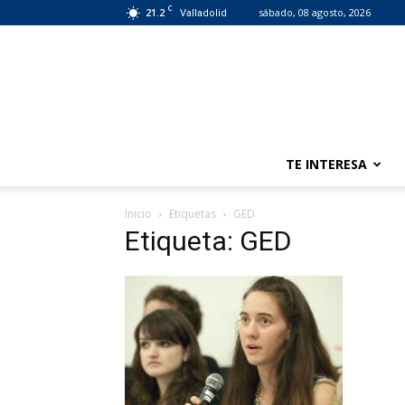
C
21.2
sábado, 08 agosto, 2026
Valladolid
TE INTERESA
Inicio
Etiquetas
GED
Etiqueta: GED