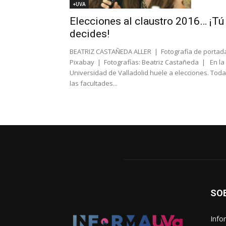
+UVA
Elecciones al claustro 2016… ¡Tú
decides!
BEATRIZ CASTAÑEDA ALLER | Fotografía de portad
Pixabay | Fotografías: Beatriz Castañeda | En la
Universidad de Valladolid huele a elecciones. Tod
las facultades...
SO
Info