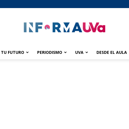
TU FUTURO
PERIODISMO
UVA
DESDE EL AULA
informaUVA