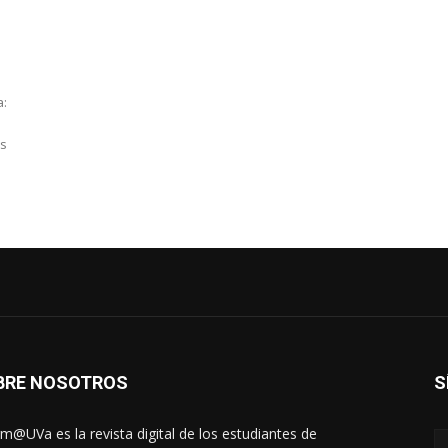
a:
as
BRE NOSOTROS
S
rm@UVa es la revista digital de los estudiantes de