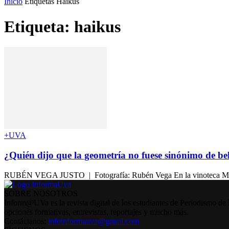
Inicio
Etiquetas
Haikus
Etiqueta: haikus
+UVA
¿Quién dijo que la geometría no fuese sinónimo de be
RUBÉN VEGA JUSTO | Fotografía: Rubén Vega En la vinoteca Microbo
SOBRE NOSOTROS
Inform@UVa es la revista digital de los estudiantes de Periodismo de 
opciones formativas, entrevistas, reportajes y mucho más.
Contáctanos:
infoinformauva@gmail.com