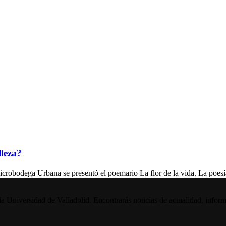
lleza?
dega Urbana se presentó el poemario La flor de la vida. La poesía
la Universidad de Valladolid. Encontrarás noticias de actualidad, inform