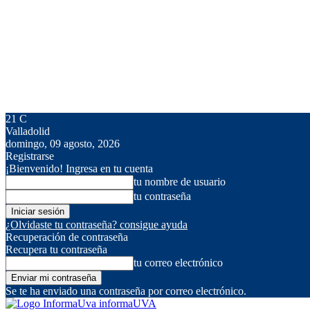
21
C
Valladolid
domingo, 09 agosto, 2026
Registrarse
¡Bienvenido! Ingresa en tu cuenta
tu nombre de usuario
tu contraseña
¿Olvidaste tu contraseña? consigue ayuda
Recuperación de contraseña
Recupera tu contraseña
tu correo electrónico
Se te ha enviado una contraseña por correo electrónico.
informaUVA