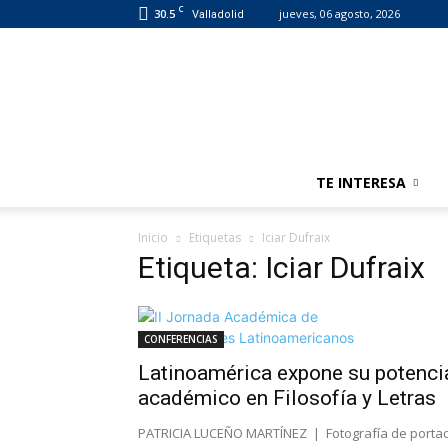
C
30.5
jueves, 06 agosto, 2026
Valladolid
TE INTERESA
Inicio
Etiquetas
Iciar Dufraix
Etiqueta: Iciar Dufraix
CONFERENCIAS
Latinoamérica expone su potenci
académico en Filosofía y Letras
PATRICIA LUCEÑO MARTÍNEZ | Fotografía de porta