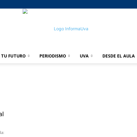
TU FUTURO
PERIODISMO
UVA
DESDE EL AULA
informaUVA
al
da: