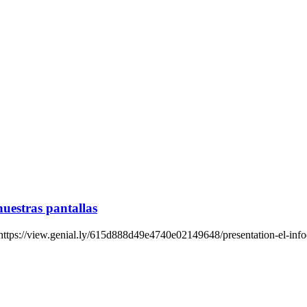
nuestras pantallas
/view.genial.ly/615d888d49e4740e02149648/presentation-el-infoe