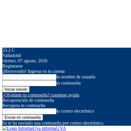
33.2
C
Valladolid
viernes, 07 agosto, 2026
Registrarse
¡Bienvenido! Ingresa en tu cuenta
tu nombre de usuario
tu contraseña
¿Olvidaste tu contraseña? consigue ayuda
Recuperación de contraseña
Recupera tu contraseña
tu correo electrónico
Se te ha enviado una contraseña por correo electrónico.
informaUVA