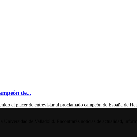
campeón de...
el placer de entrevistar al proclamado campeón de España de Heptat
la Universidad de Valladolid. Encontrarás noticias de actualidad, inform