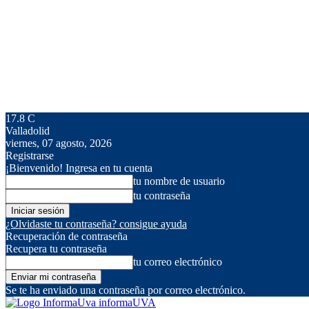
17.8
C
Valladolid
viernes, 07 agosto, 2026
Registrarse
¡Bienvenido! Ingresa en tu cuenta
tu nombre de usuario
tu contraseña
¿Olvidaste tu contraseña? consigue ayuda
Recuperación de contraseña
Recupera tu contraseña
tu correo electrónico
Se te ha enviado una contraseña por correo electrónico.
informaUVA