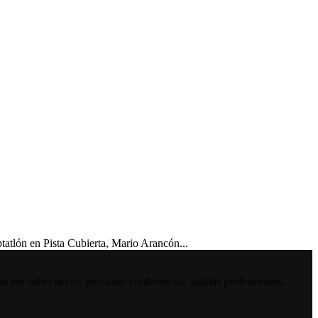
lón en Pista Cubierta, Mario Arancón...
ación sobre becas, próximas conferencias, salidas profesionales,