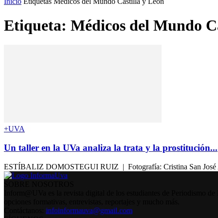
Inicio
Etiquetas
Médicos del Mundo Castilla y León
Etiqueta: Médicos del Mundo Ca
+UVA
Un taller en la UVa analiza la trata y la prostitución...
ESTÍBALIZ DOMOSTEGUI RUIZ | Fotografía: Cristina San José Ayer ju
SOBRE NOSOTROS
Inform@UVa es la revista digital de los estudiantes de Periodismo de 
opciones formativas, entrevistas, reportajes y mucho más.
Contáctanos:
infoinformauva@gmail.com