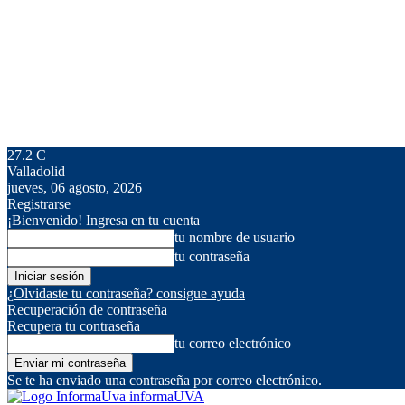
27.2
C
Valladolid
jueves, 06 agosto, 2026
Registrarse
¡Bienvenido! Ingresa en tu cuenta
tu nombre de usuario
tu contraseña
¿Olvidaste tu contraseña? consigue ayuda
Recuperación de contraseña
Recupera tu contraseña
tu correo electrónico
Se te ha enviado una contraseña por correo electrónico.
informaUVA