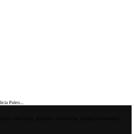
cia Puleo...
ación sobre becas, próximas conferencias, salidas profesionales,