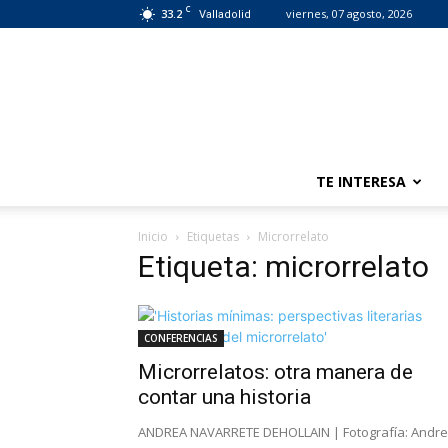
C
33.2
viernes, 07 agosto, 2026
Valladolid
TE INTERESA
Inicio
Etiquetas
Microrrelato
Etiqueta: microrrelato
CONFERENCIAS
Microrrelatos: otra manera de
contar una historia
ANDREA NAVARRETE DEHOLLAIN | Fotografía: Andr