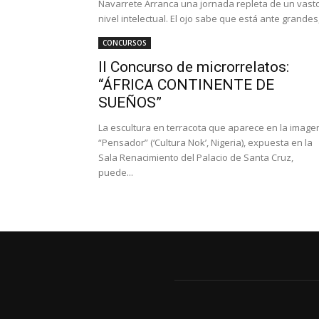
Navarrete Arranca una jornada repleta de un vast
nivel intelectual. El ojo sabe que está ante grandes,.
CONCURSOS
II Concurso de microrrelatos:
“ÁFRICA CONTINENTE DE
SUEÑOS”
La escultura en terracota que aparece en la image
“Pensador” (‘Cultura Nok’, Nigeria), expuesta en la
Sala Renacimiento del Palacio de Santa Cruz,
puede...