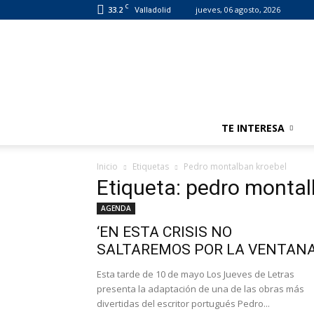
C
33.2
jueves, 06 agosto, 2026
Valladolid
TE INTERESA
Inicio
Etiquetas
Pedro montalban kroebel
Etiqueta: pedro montal
AGENDA
‘EN ESTA CRISIS NO
SALTAREMOS POR LA VENTANA
Esta tarde de 10 de mayo Los Jueves de Letras
presenta la adaptación de una de las obras más
divertidas del escritor portugués Pedro...