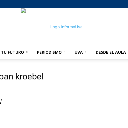
TU FUTURO
PERIODISMO
UVA
DESDE EL AULA
informaUVA
ban kroebel
’