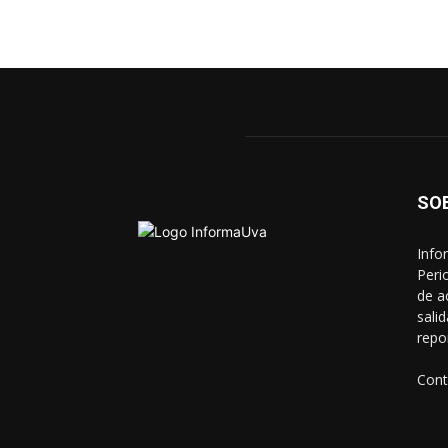
SO
Info
Peri
de a
sali
repo
Cont