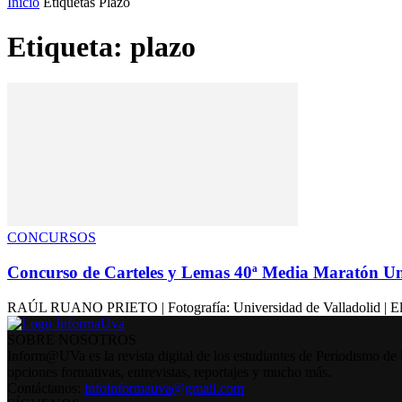
Inicio
Etiquetas
Plazo
Etiqueta: plazo
CONCURSOS
Concurso de Carteles y Lemas 40ª Media Maratón Uni
RAÚL RUANO PRIETO | Fotografía: Universidad de Valladolid | El Ser
SOBRE NOSOTROS
Inform@UVa es la revista digital de los estudiantes de Periodismo de 
opciones formativas, entrevistas, reportajes y mucho más.
Contáctanos:
infoinformauva@gmail.com