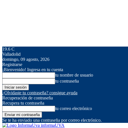
19.6
C
Valladolid
domingo, 09 agosto, 2026
Registrarse
¡Bienvenido! Ingresa en tu cuenta
tu nombre de usuario
tu contraseña
¿Olvidaste tu contraseña? consigue ayuda
Recuperación de contraseña
Recupera tu contraseña
tu correo electrónico
Se te ha enviado una contraseña por correo electrónico.
informaUVA