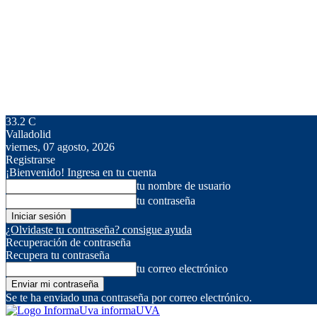
33.2
C
Valladolid
viernes, 07 agosto, 2026
Registrarse
¡Bienvenido! Ingresa en tu cuenta
tu nombre de usuario
tu contraseña
¿Olvidaste tu contraseña? consigue ayuda
Recuperación de contraseña
Recupera tu contraseña
tu correo electrónico
Se te ha enviado una contraseña por correo electrónico.
informaUVA