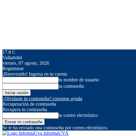
17.8
C
Valladolid
viernes, 07 agosto, 2026
Registrarse
¡Bienvenido! Ingresa en tu cuenta
tu nombre de usuario
tu contraseña
¿Olvidaste tu contraseña? consigue ayuda
Recuperación de contraseña
Recupera tu contraseña
tu correo electrónico
Se te ha enviado una contraseña por correo electrónico.
informaUVA