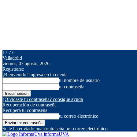
17.7
C
Valladolid
viernes, 07 agosto, 2026
Registrarse
¡Bienvenido! Ingresa en tu cuenta
tu nombre de usuario
tu contraseña
¿Olvidaste tu contraseña? consigue ayuda
Recuperación de contraseña
Recupera tu contraseña
tu correo electrónico
Se te ha enviado una contraseña por correo electrónico.
informaUVA