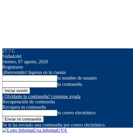
27.7
C
Valladolid
viernes, 07 agosto, 2026
Registrarse
¡Bienvenido! Ingresa en tu cuenta
tu nombre de usuario
tu contraseña
¿Olvidaste tu contraseña? consigue ayuda
Recuperación de contraseña
Recupera tu contraseña
tu correo electrónico
Se te ha enviado una contraseña por correo electrónico.
informaUVA