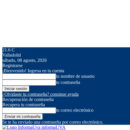
21.6
C
Valladolid
sábado, 08 agosto, 2026
Registrarse
¡Bienvenido! Ingresa en tu cuenta
tu nombre de usuario
tu contraseña
¿Olvidaste tu contraseña? consigue ayuda
Recuperación de contraseña
Recupera tu contraseña
tu correo electrónico
Se te ha enviado una contraseña por correo electrónico.
informaUVA