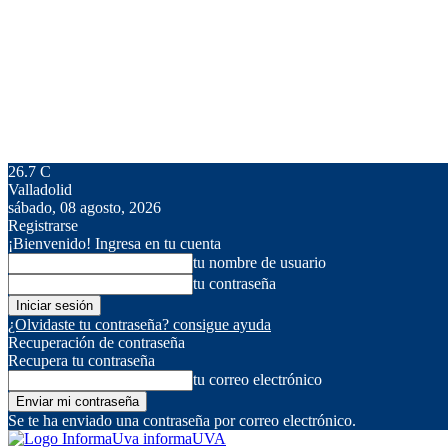
26.7
C
Valladolid
sábado, 08 agosto, 2026
Registrarse
¡Bienvenido! Ingresa en tu cuenta
tu nombre de usuario
tu contraseña
¿Olvidaste tu contraseña? consigue ayuda
Recuperación de contraseña
Recupera tu contraseña
tu correo electrónico
Se te ha enviado una contraseña por correo electrónico.
informaUVA