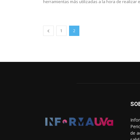
herramientas más utilizadas a la hora de realizar el
1
2
SO
Info
Peri
de a
sali