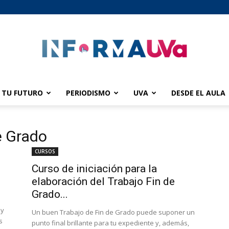
TU FUTURO
PERIODISMO
UVA
DESDE EL AULA
informaUVA
e Grado
CURSOS
Curso de iniciación para la
elaboración del Trabajo Fin de
Grado...
ay
Un buen Trabajo de Fin de Grado puede suponer un
s
punto final brillante para tu expediente y, además,