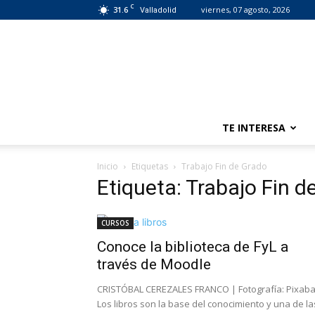
C
31.6
viernes, 07 agosto, 2026
Valladolid
TE INTERESA
Inicio
Etiquetas
Trabajo Fin de Grado
Etiqueta: Trabajo Fin d
CURSOS
Conoce la biblioteca de FyL a
través de Moodle
CRISTÓBAL CEREZALES FRANCO | Fotografía: Pixab
Los libros son la base del conocimiento y una de la