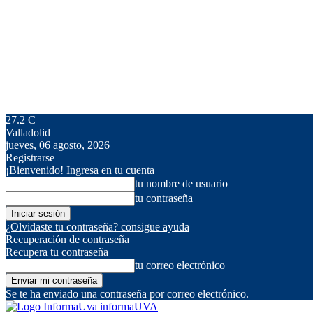
27.2
C
Valladolid
jueves, 06 agosto, 2026
Registrarse
¡Bienvenido! Ingresa en tu cuenta
tu nombre de usuario
tu contraseña
¿Olvidaste tu contraseña? consigue ayuda
Recuperación de contraseña
Recupera tu contraseña
tu correo electrónico
Se te ha enviado una contraseña por correo electrónico.
informaUVA