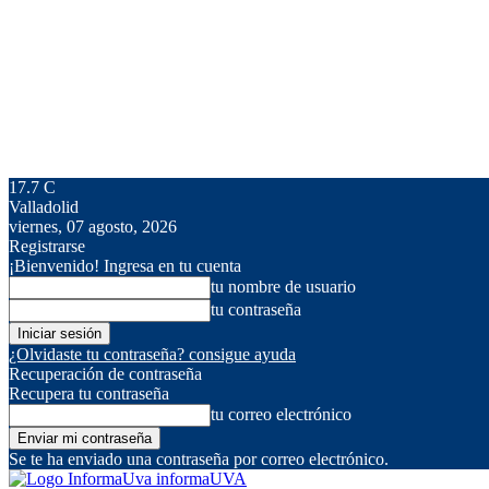
17.7
C
Valladolid
viernes, 07 agosto, 2026
Registrarse
¡Bienvenido! Ingresa en tu cuenta
tu nombre de usuario
tu contraseña
¿Olvidaste tu contraseña? consigue ayuda
Recuperación de contraseña
Recupera tu contraseña
tu correo electrónico
Se te ha enviado una contraseña por correo electrónico.
informaUVA