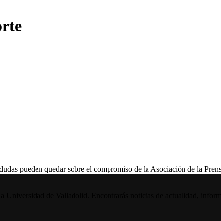
orte
s pueden quedar sobre el compromiso de la Asociación de la Prensa
la Universidad de Valladolid. Encontrarás noticias de actualidad, inform