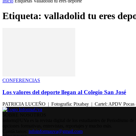
Inicio
Etiquetas
Valladolid tu eres deporte
Etiqueta: valladolid tu eres dep
CONFERENCIAS
Los valores del deporte llegan al Colegio San José
PATRICIA LUCEÑO | Fotografía: Pixabay | Cartel: APDV Pocas duda
SOBRE NOSOTROS
Inform@UVa es la revista digital de los estudiantes de Periodismo de 
opciones formativas, entrevistas, reportajes y mucho más.
Contáctanos:
infoinformauva@gmail.com