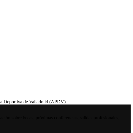
 Deportiva de Valladolid (APDV)...
ación sobre becas, próximas conferencias, salidas profesionales,