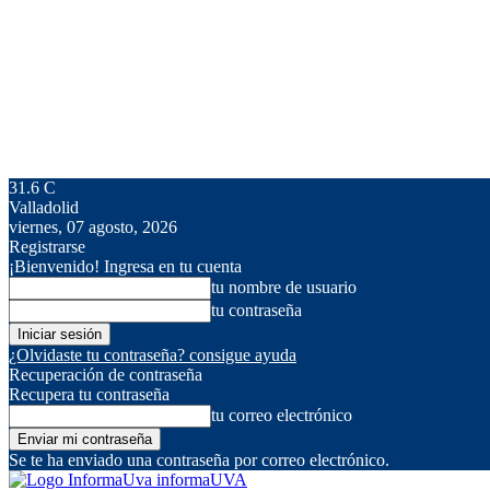
31.6
C
Valladolid
viernes, 07 agosto, 2026
Registrarse
¡Bienvenido! Ingresa en tu cuenta
tu nombre de usuario
tu contraseña
¿Olvidaste tu contraseña? consigue ayuda
Recuperación de contraseña
Recupera tu contraseña
tu correo electrónico
Se te ha enviado una contraseña por correo electrónico.
informaUVA