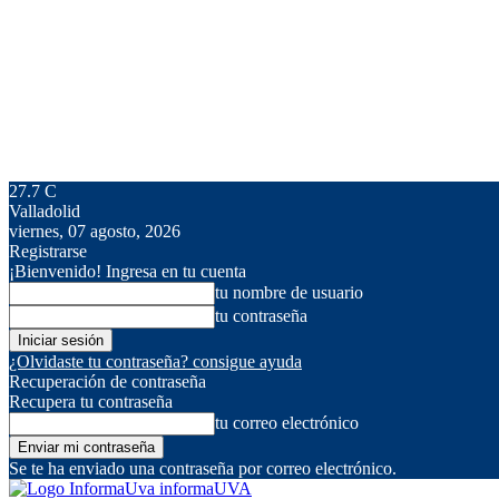
27.7
C
Valladolid
viernes, 07 agosto, 2026
Registrarse
¡Bienvenido! Ingresa en tu cuenta
tu nombre de usuario
tu contraseña
¿Olvidaste tu contraseña? consigue ayuda
Recuperación de contraseña
Recupera tu contraseña
tu correo electrónico
Se te ha enviado una contraseña por correo electrónico.
informaUVA