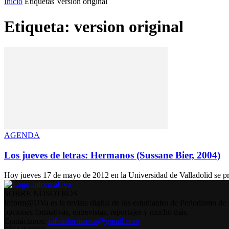
Inicio
Etiquetas
Version original
Etiqueta: version original
AGENDA
Los jueves de letras: Hermanos (Sussane Bier, 2004)
Hoy jueves 17 de mayo de 2012 en la Universidad de Valladolid se pro
SOBRE NOSOTROS
Inform@UVa es la revista digital de los estudiantes de Periodismo de 
opciones formativas, entrevistas, reportajes y mucho más.
Contáctanos:
infoinformauva@gmail.com