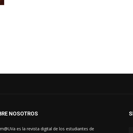
BRE NOSOTROS
S
rm@UVa es la revista digital de los estudiantes de