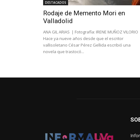
DESTACADOS
Rodaje de Memento Mori en
Valladolid
ANA GIL ARIAS | Fotografía: IRENE MUÑOZ VILORIO
Hace ya nueve años desde que el escritor
vallisoletano César Pérez Gellida escribió una
novela que trastocó...
SO
Info