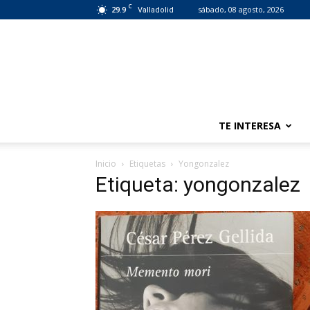
C
29.9
sábado, 08 agosto, 2026
Valladolid
TE INTERESA
Inicio
Etiquetas
Yongonzalez
Etiqueta: yongonzalez