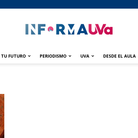
TU FUTURO
PERIODISMO
UVA
DESDE EL AULA
informaUVA