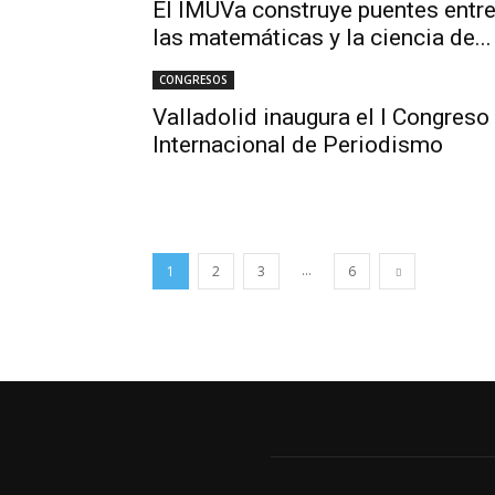
El IMUVa construye puentes entr
las matemáticas y la ciencia de...
CONGRESOS
Valladolid inaugura el I Congreso
Internacional de Periodismo
...
1
2
3
6