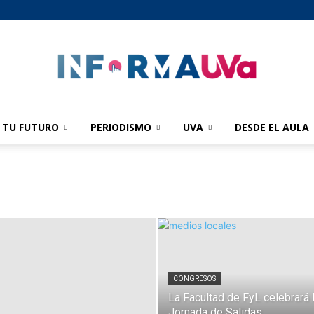
TU FUTURO
PERIODISMO
UVA
DESDE EL AULA
informaUVA
CONGRESOS
La Facultad de FyL celebrará l
Jornada de Salidas