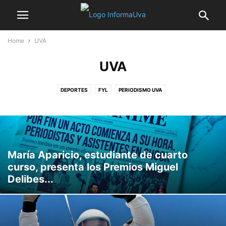
Home
UVA
UVA
DEPORTES
FYL
PERIODISMO UVA
María Aparicio, estudiante de cuarto
curso, presenta los Premios Miguel
Delibes...