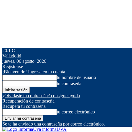
20.1
C
Valladolid
jueves, 06 agosto, 2026
Registrarse
¡Bienvenido! Ingresa en tu cuenta
tu nombre de usuario
tu contraseña
¿Olvidaste tu contraseña? consigue ayuda
Recuperación de contraseña
Recupera tu contraseña
tu correo electrónico
Se te ha enviado una contraseña por correo electrónico.
informaUVA