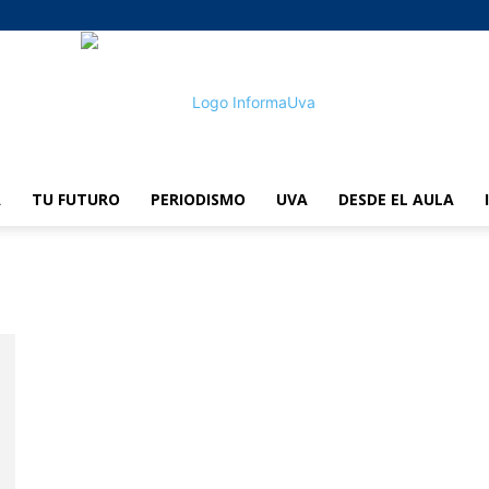
A
TU FUTURO
PERIODISMO
UVA
DESDE EL AULA
informaUVA