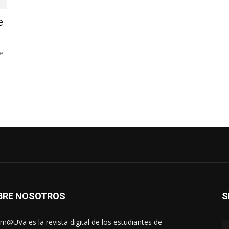
e
de
BRE NOSOTROS
S
rm@UVa es la revista digital de los estudiantes de