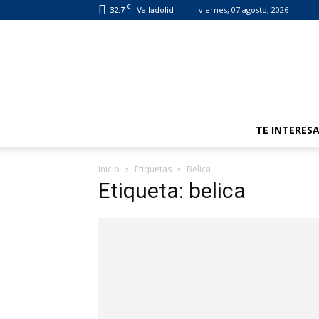
C
32.7
viernes, 07 agosto, 2026
Valladolid
TE INTERES
Inicio
Etiquetas
Belica
Etiqueta: belica