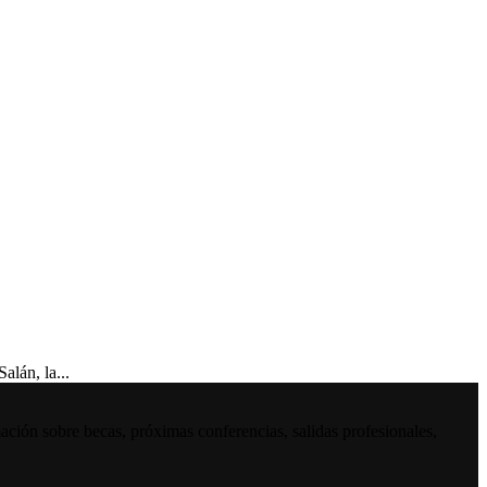
lán, la...
ación sobre becas, próximas conferencias, salidas profesionales,