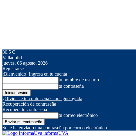
30.5
C
Valladolid
jueves, 06 agosto, 2026
Registrarse
¡Bienvenido! Ingresa en tu cuenta
tu nombre de usuario
tu contraseña
¿Olvidaste tu contraseña? consigue ayuda
Recuperación de contraseña
Recupera tu contraseña
tu correo electrónico
Se te ha enviado una contraseña por correo electrónico.
informaUVA