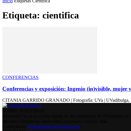
Inicio
Etiquetas
Cientifica
Etiqueta: cientifica
CONFERENCIAS
Conferencias y exposición: Ingenio (in)visible, mujer 
CITANIA GARRIDO GRANADO | Fotografía: UVa | UVadibulga, la unidad
SOBRE NOSOTROS
Inform@UVa es la revista digital de los estudiantes de Periodismo de 
opciones formativas, entrevistas, reportajes y mucho más.
Contáctanos:
infoinformauva@gmail.com