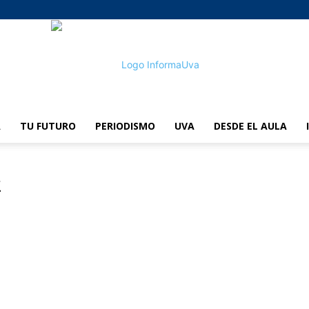
A
TU FUTURO
PERIODISMO
UVA
DESDE EL AULA
informaUVA
z