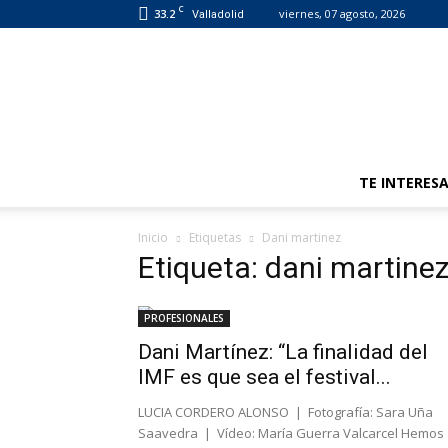
C
33.2
viernes, 07 agosto, 2026
Valladolid
TE INTERES
Inicio
Etiquetas
Dani martinez
Etiqueta: dani martine
PROFESIONALES
Dani Martínez: “La finalidad del
IMF es que sea el festival...
LUCIA CORDERO ALONSO | Fotografía: Sara Uña
Saavedra | Vídeo: María Guerra Valcarcel Hemos