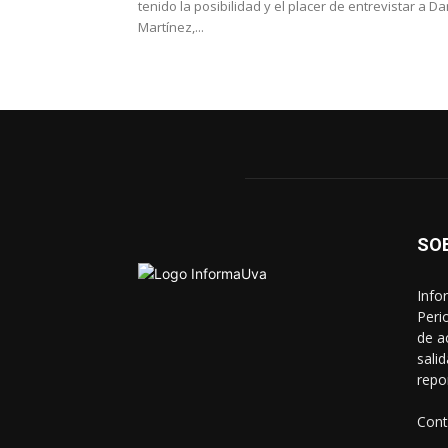
tenido la posibilidad y el placer de entrevistar a Da
Martínez,...
SO
Info
Peri
de a
sali
repo
Cont