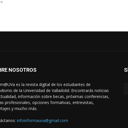
ni
BRE NOSOTROS
S
rm@UVa es la revista digital de los estudiantes de
odismo de la Universidad de Valladolid. Encontrarás noticias
ctualidad, información sobre becas, próximas conferencias,
das profesionales, opciones formativas, entrevistas,
rtajes y mucho más.
áctanos:
infoinformauva@gmail.com