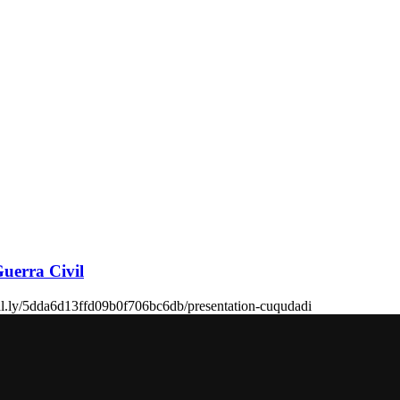
Guerra Civil
ial.ly/5dda6d13ffd09b0f706bc6db/presentation-cuqudadi