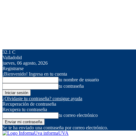
32.1
C
Valladolid
jueves, 06 agosto, 2026
Registrarse
¡Bienvenido! Ingresa en tu cuenta
tu nombre de usuario
tu contraseña
¿Olvidaste tu contraseña? consigue ayuda
Recuperación de contraseña
Recupera tu contraseña
tu correo electrónico
Se te ha enviado una contraseña por correo electrónico.
informaUVA