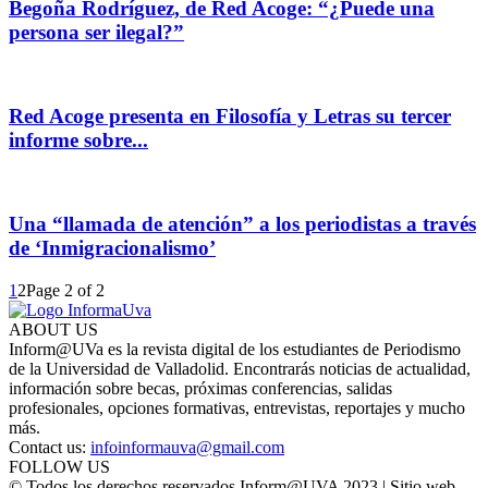
Begoña Rodríguez, de Red Acoge: “¿Puede una
persona ser ilegal?”
Red Acoge presenta en Filosofía y Letras su tercer
informe sobre...
Una “llamada de atención” a los periodistas a través
de ‘Inmigracionalismo’
1
2
Page 2 of 2
ABOUT US
Inform@UVa es la revista digital de los estudiantes de Periodismo
de la Universidad de Valladolid. Encontrarás noticias de actualidad,
información sobre becas, próximas conferencias, salidas
profesionales, opciones formativas, entrevistas, reportajes y mucho
más.
Contact us:
infoinformauva@gmail.com
FOLLOW US
© Todos los derechos reservados Inform@UVA 2023 | Sitio web