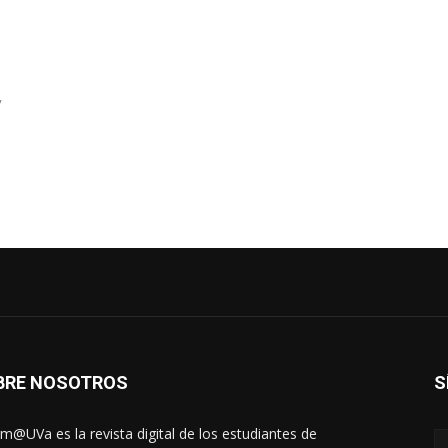
y
BRE NOSOTROS
S
rm@UVa es la revista digital de los estudiantes de