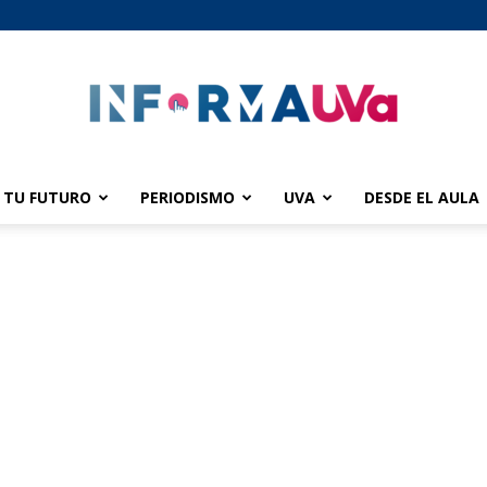
TU FUTURO
PERIODISMO
UVA
DESDE EL AULA
informaUVA