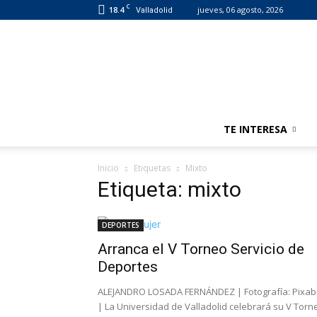
C
18.4
jueves, 06 agosto, 2026
Valladolid
TE INTERESA
Inicio
Etiquetas
Mixto
Etiqueta: mixto
DEPORTES
Arranca el V Torneo Servicio de
Deportes
ALEJANDRO LOSADA FERNÁNDEZ | Fotografía: Pixa
| La Universidad de Valladolid celebrará su V Torn