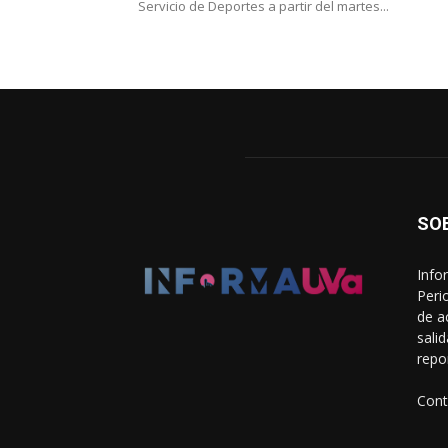
Servicio de Deportes a partir del martes...
SO
Info
Peri
de a
sali
repo
Cont