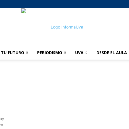
TU FUTURO
PERIODISMO
UVA
DESDE EL AULA
informaUVA
bay
eo