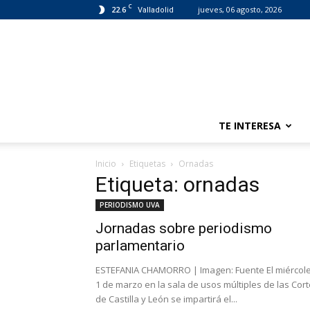
C
22.6
jueves, 06 agosto, 2026
Valladolid
TE INTERESA
Inicio
Etiquetas
Ornadas
Etiqueta: ornadas
PERIODISMO UVA
Jornadas sobre periodismo
parlamentario
ESTEFANIA CHAMORRO | Imagen: Fuente El miércol
1 de marzo en la sala de usos múltiples de las Cor
de Castilla y León se impartirá el...