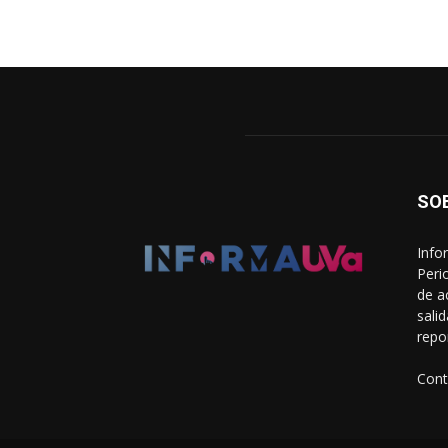
SO
Info
Peri
de a
sali
repo
Cont