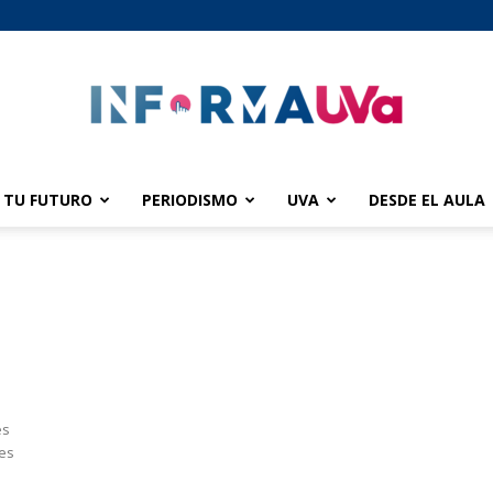
TU FUTURO
PERIODISMO
UVA
DESDE EL AULA
informaUVA
es
tes