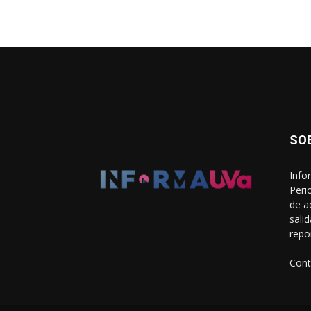
SO
Info
Peri
de a
sali
repo
Cont