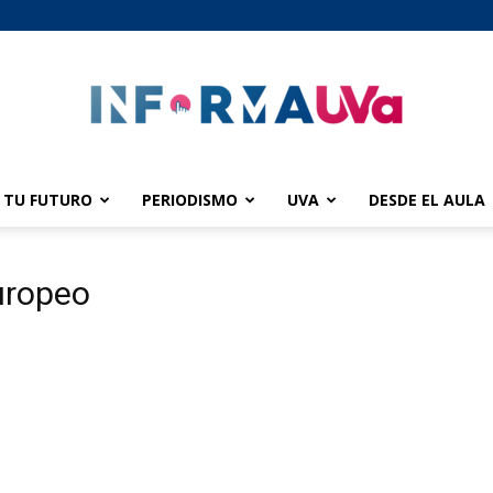
TU FUTURO
PERIODISMO
UVA
DESDE EL AULA
informaUVA
uropeo