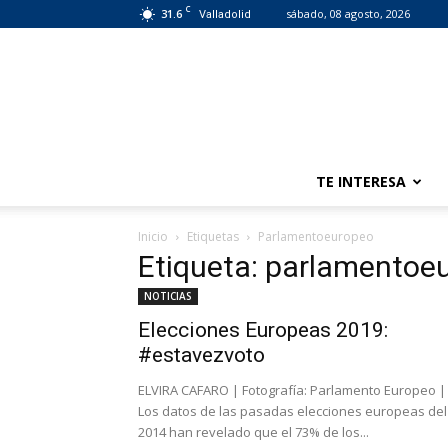
C
31.6
sábado, 08 agosto, 2026
Valladolid
TE INTERESA
Inicio
Etiquetas
Parlamentoeuropeo
Etiqueta: parlamentoe
NOTICIAS
Elecciones Europeas 2019:
#estavezvoto
ELVIRA CAFARO | Fotografía: Parlamento Europeo |
Los datos de las pasadas elecciones europeas del
2014 han revelado que el 73% de los...