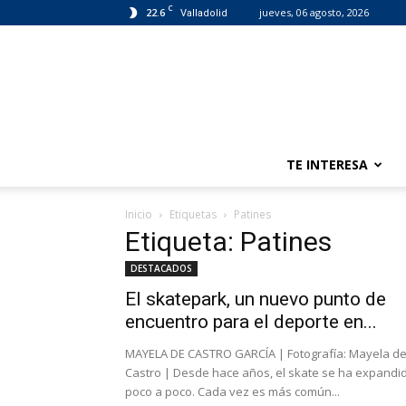
C
22.6
jueves, 06 agosto, 2026
Valladolid
TE INTERESA
Inicio
Etiquetas
Patines
Etiqueta: Patines
DESTACADOS
El skatepark, un nuevo punto de
encuentro para el deporte en...
MAYELA DE CASTRO GARCÍA | Fotografía: Mayela d
Castro | Desde hace años, el skate se ha expandi
poco a poco. Cada vez es más común...