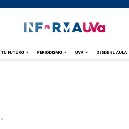
TU FUTURO
PERIODISMO
UVA
DESDE EL AULA
informaUVA
e
do