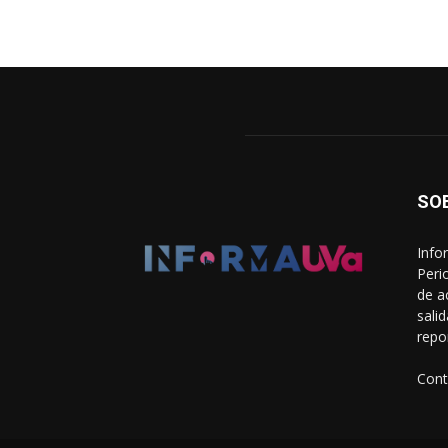
SO
Info
Peri
de a
sali
repo
Cont