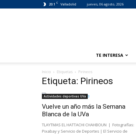
C
20.1
jueves, 06 agosto, 2026
Valladolid
TE INTERESA
Inicio
Etiquetas
Pirineos
Etiqueta: Pirineos
Actividades deportivas UVa
Vuelve un año más la Semana
Blanca de la UVa
TLAYTMAS EL HATTACHI CHAHBOUN | Fotografías:
Pixabay y Servicio de Deportes | El Servicio de