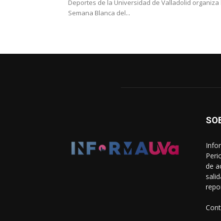
Deportes de la Universidad de Valladolid organiza 
Semana Blanca del...
SO
Info
Peri
de a
sali
repo
Cont