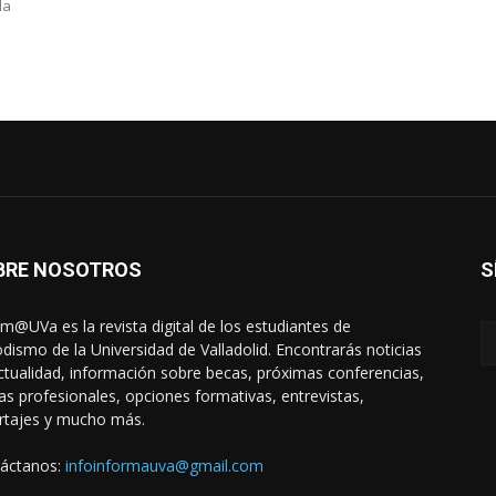
la
BRE NOSOTROS
S
rm@UVa es la revista digital de los estudiantes de
odismo de la Universidad de Valladolid. Encontrarás noticias
ctualidad, información sobre becas, próximas conferencias,
das profesionales, opciones formativas, entrevistas,
rtajes y mucho más.
áctanos:
infoinformauva@gmail.com