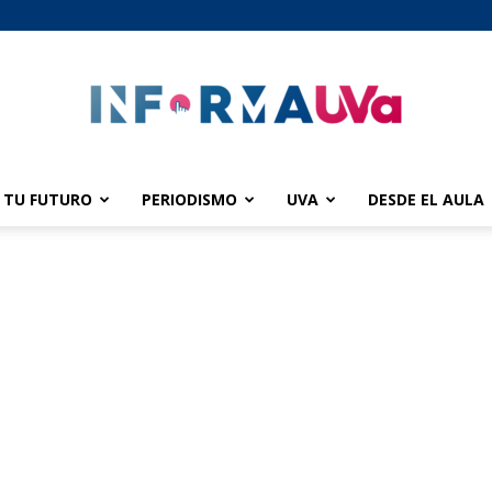
TU FUTURO
PERIODISMO
UVA
DESDE EL AULA
informaUVA