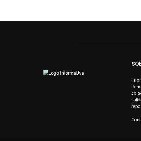
SO
Info
Peri
de a
sali
repo
Cont