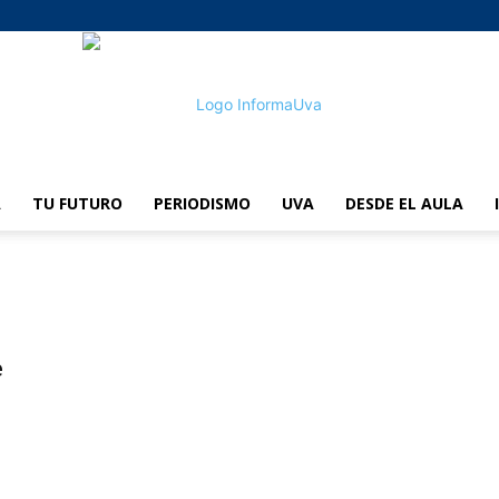
A
TU FUTURO
PERIODISMO
UVA
DESDE EL AULA
informaUVA
e