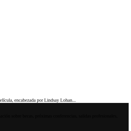
lícula, encabezada por Lindsay Lohan...
ación sobre becas, próximas conferencias, salidas profesionales,