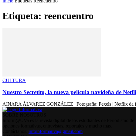
Inicio
Etiquetas
Reencuentro
Etiqueta: reencuentro
CULTURA
Nuestro Secretito, la nueva película navideña de Netfl
AINARA ÁLVAREZ GONZÁLEZ | Fotografía: Pexels | Netflix da inicio 
SOBRE NOSOTROS
Inform@UVa es la revista digital de los estudiantes de Periodismo de 
opciones formativas, entrevistas, reportajes y mucho más.
Contáctanos:
infoinformauva@gmail.com