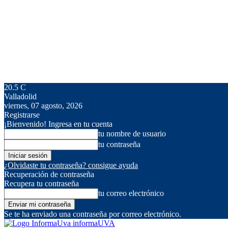
20.5
C
Valladolid
viernes, 07 agosto, 2026
Registrarse
¡Bienvenido! Ingresa en tu cuenta
tu nombre de usuario
tu contraseña
¿Olvidaste tu contraseña? consigue ayuda
Recuperación de contraseña
Recupera tu contraseña
tu correo electrónico
Se te ha enviado una contraseña por correo electrónico.
informaUVA