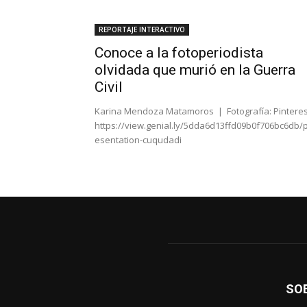
REPORTAJE INTERACTIVO
Conoce a la fotoperiodista
olvidada que murió en la Guerra
Civil
Karina Mendoza Matamoros | Fotografía: Pinteres
https://view.genial.ly/5dda6d13ffd09b0f706bc6db/
esentation-cuqudadi
SO