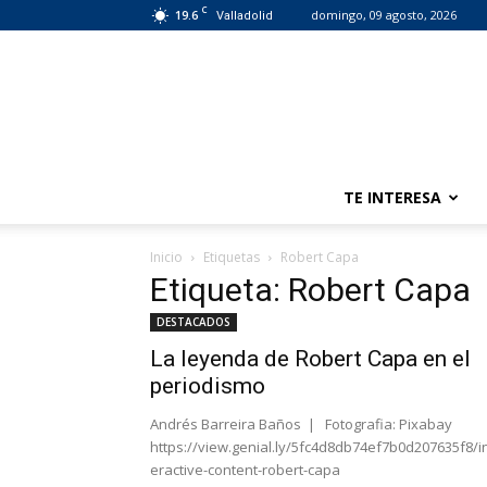
C
19.6
domingo, 09 agosto, 2026
Valladolid
TE INTERESA
Inicio
Etiquetas
Robert Capa
Etiqueta: Robert Capa
DESTACADOS
La leyenda de Robert Capa en el
periodismo
Andrés Barreira Baños | Fotografia: Pixabay
https://view.genial.ly/5fc4d8db74ef7b0d207635f8/i
eractive-content-robert-capa