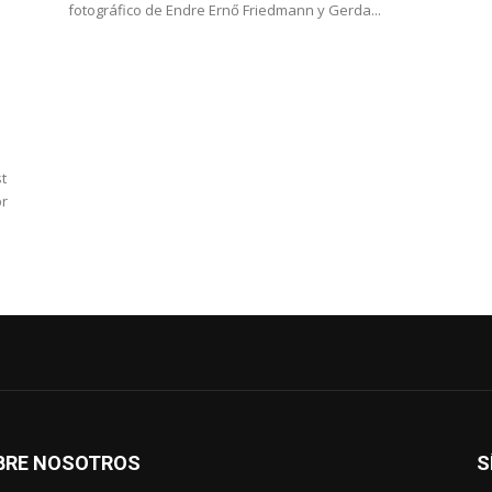
fotográfico de Endre Ernő Friedmann y Gerda...
t
pr
BRE NOSOTROS
S