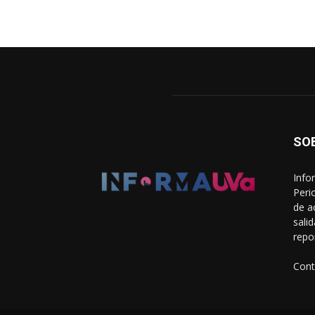
SO
Info
Peri
de a
sali
repo
Cont