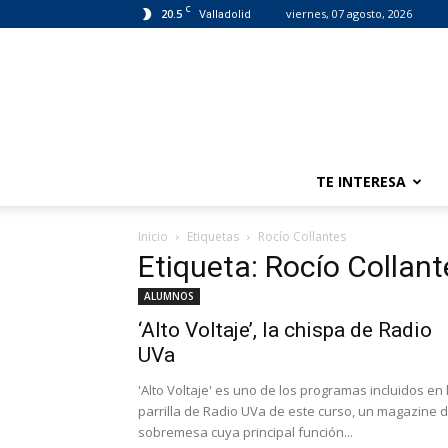
C
20.5
viernes, 07 agosto, 2026
Valladolid
TE INTERESA
Inicio
Etiquetas
Rocío Collantes
Etiqueta: Rocío Collant
ALUMNOS
‘Alto Voltaje’, la chispa de Radio
UVa
'Alto Voltaje' es uno de los programas incluidos en 
parrilla de Radio UVa de este curso, un magazine 
sobremesa cuya principal función...