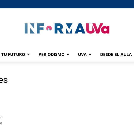
TU FUTURO
PERIODISMO
UVA
DESDE EL AULA
informaUVA
es
la
de