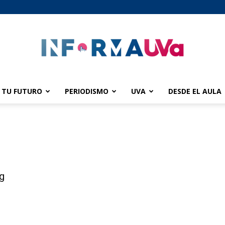
TU FUTURO
PERIODISMO
UVA
DESDE EL AULA
informaUVA
g