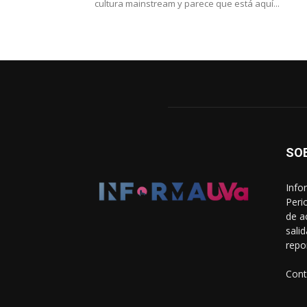
cultura mainstream y parece que está aquí...
SO
Info
Peri
de a
sali
repo
Cont