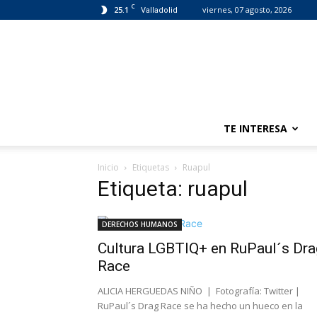
C
25.1
viernes, 07 agosto, 2026
Valladolid
TE INTERESA
Inicio
Etiquetas
Ruapul
Etiqueta: ruapul
DERECHOS HUMANOS
Cultura LGBTIQ+ en RuPaul´s Dra
Race
ALICIA HERGUEDAS NIÑO | Fotografía: Twitter |
RuPaul´s Drag Race se ha hecho un hueco en la